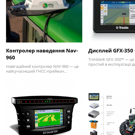
Контролер наведення Nav-
Дисплей GFX-350 
960
Trimble® GFX-350™ — це
простий в експлуатації 
Навігаційний контролер NAV-960 — це
найсучасніший ГНСС-приймач…