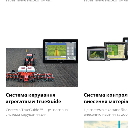
забезпечує високоточне…
забезпечує високоточн
Система керування
Система контро
агрегатами TrueGuide
внесення матеріал
Система TrueGuide ™ – це "пасивна"
Це система, яка запобіг
система керування для…
внесенню насіння та до