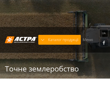
Warning
: trim() expects parameter 1 to be string, array
given in
/home/astra/public_html/includes/modules/Template/x
on line
664
UA
Каталог продукції
Меню
Точне землеробство