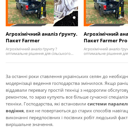
Агрохімічний аналіз ґрунту.
Агрохімічний ана
Пакет Farmer
Пакет Farmer Pro
Агрохімічний аналіз ґрунту ?
Агрохімічний аналіз ґрун
оптимальне рішення для сільського…
оптимальне рішення для
За останні роки ставлення українських селян до необхідн
модернізації ведення господарства змінилося. Якщо ран
віддавали перевагу простій техніці з недорогим обслугов
ремонтом, то зараз купують все більше сучасної спеціалі
техніки. Господарства, які встановили
системи паралел
водіння
, вже не повертаються до старих способів навігац
виконанні передпосівних і посівних робіт людський фак
вирішальне значення.