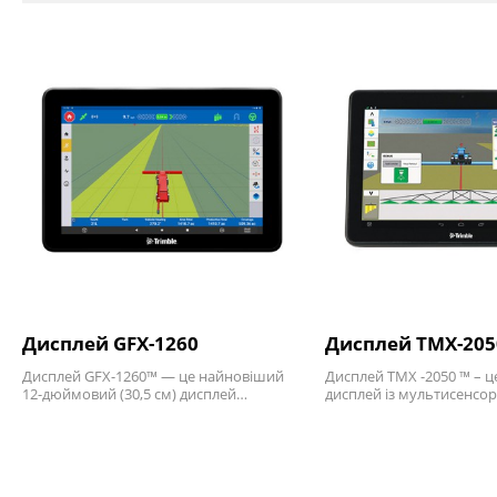
Дисплей GFX-1260
Дисплей TMX-205
Дисплей GFX-1260™ — це найновіший
Дисплей TMX -2050 ™ – ц
12-дюймовий (30,5 см) дисплей…
дисплей із мультисенс