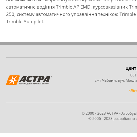
автоматичне водіння Trimble AP EMD
,
курсовказівник Tri
250
,
систему автоматичного управління технікою Trimble E
Trimble Autopilot
.
Цент
081
смт Чабани, вул. Маши
offi
© 2000 - 2023 АСТРА - Агробу
© 2006 - 2023 розроблено в