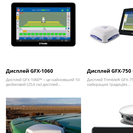
Дисплей GFX-1060
Дисплей GFX-750 
Дисплей GFX-1060™ – це найновіший 10-
Дисплей Trimble® GFX-75
дюймовий (25,6 см) дисплей…
найкращих традиціях…