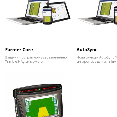
Farmer Core
AutoSync
Завдяки програмному забезпеченню
Нова функція AutoSync 
Trimble® Ag ви можете…
синхронізує дані з лінія