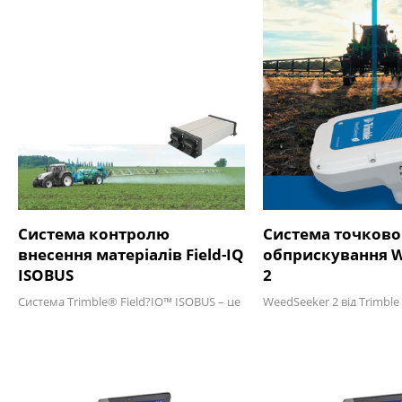
Cистема контролю
Система точково
внесення матеріалів Field-IQ
обприскування W
ISOBUS
2
Система Trimble® Field?IQ™ ISOBUS – це
WeedSeeker 2 від Trimble 
сумісна зі стандартами…
це система точкового…