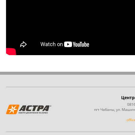
Центр
0816
пгт Чабаны, ул. Машин
offi