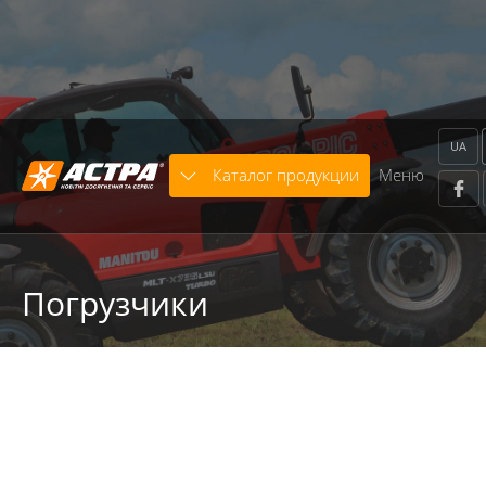
Warning
: trim() expects parameter 1 to be string, array
given in
/home/astra/public_html/includes/modules/Template/x
on line
664
UA
Каталог продукции
Меню
Погрузчики