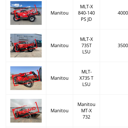
MLT-X
Manitou
840-140
4000
PS JD
MLT-X
Manitou
735T
3500
LSU
MLT-
Manitou
X735 T
LSU
Manitou
Manitou
MT-X
732