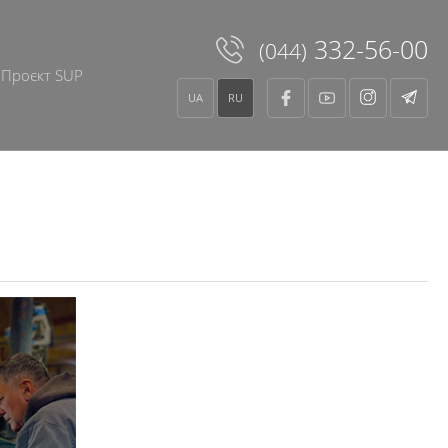
332-56-00
(044)
Проєкт SUP
UA
RU