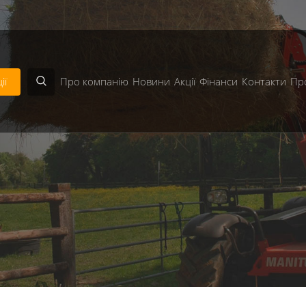
en in
/home/astra/public_html/includes/modules/Templa
ії
Про компанію
Новини
Акції
Фінанси
Контакти
Пр