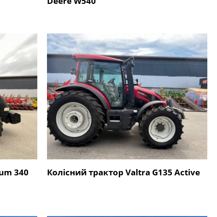
Deere W540
num 340
Колісний трактор Valtra G135 Active