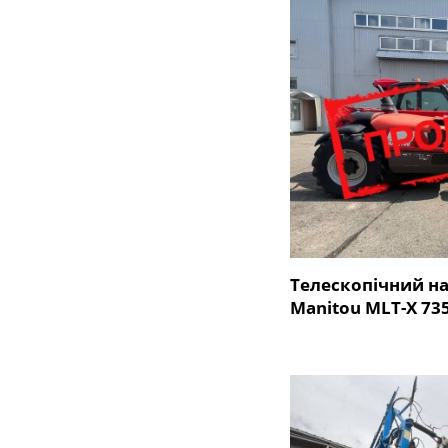
Телескопічний н
Manitou MLT-X 73