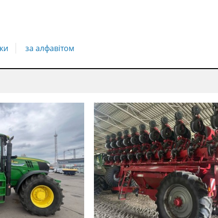
ки
за алфавітом