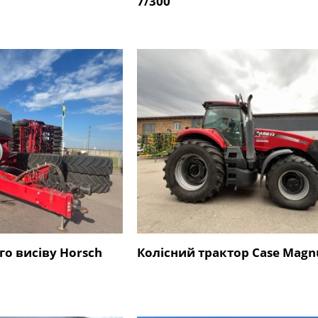
7/300
го висіву Horsch
Колісний трактор Case Mag