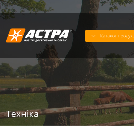
Warning
: trim() expects parameter 1 to be string, array giv
Каталог продукц
Техніка