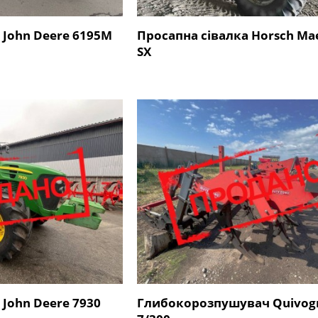
 John Deere 6195М
Просапна сівалка Horsch Mae
SX
 John Deere 7930
Глибокорозпушувач Quivog