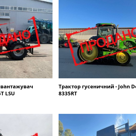
авантажувач
Трактор гусеничний - John D
5T LSU
8335RT