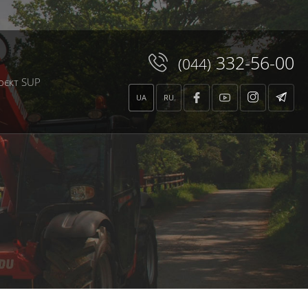
te/xtemplate.class.php
on line
664
332-56-00
(044)
оєкт SUP
UA
RU