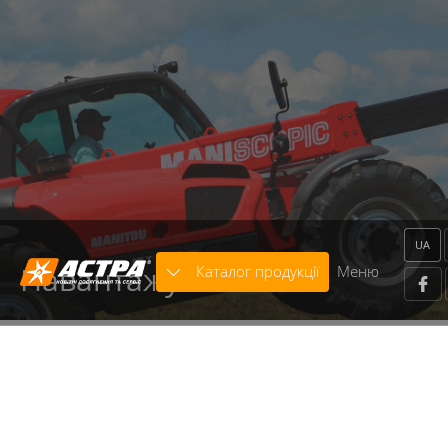
Warning
: strcasecmp() expects parameter 2 to be string,
object given in
/home/astra/public_html/includes/classes/core.class.p
on line
136
Warning
: trim() expects parameter 1 to be string, array
given in
/home/astra/public_html/includes/modules/Template/x
on line
664
UA
Навантажувачі
Каталог продукції
Меню