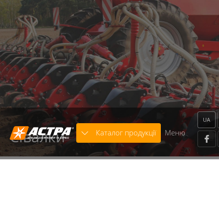
Warning
: strcasecmp() expects parameter 2 to be string,
object given in
/home/astra/public_html/includes/classes/core.class.p
on line
136
Warning
: trim() expects parameter 1 to be string, array
given in
/home/astra/public_html/includes/modules/Template/x
on line
664
UA
Сівалки
Каталог продукції
Меню