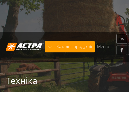
Warning
: trim() expects parameter 1 to be string, array
given in
/home/astra/public_html/includes/modules/Template/x
on line
664
UA
Каталог продукції
Меню
Техніка