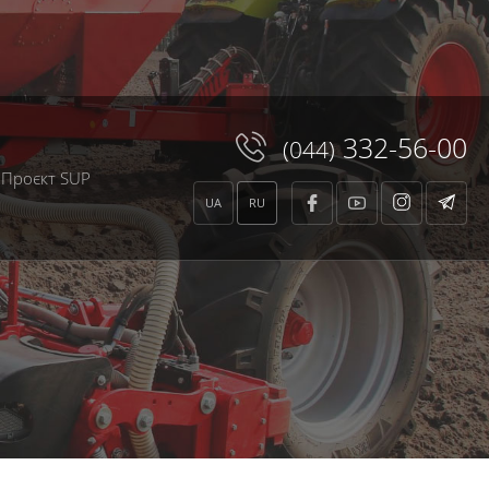
core.class.php
on line
136
te/xtemplate.class.php
on line
664
332-56-00
(044)
Проєкт SUP
UA
RU