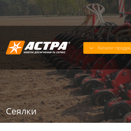
Warning
: strcasecmp() expects parameter 2 to be string, o
Warning
: trim() expects parameter 1 to be string, array giv
Каталог продук
Сеялки