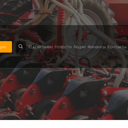
bject given in
/home/astra/public_html/includes/classes/
en in
/home/astra/public_html/includes/modules/Templa
ции
О компании
Новости
Акции
Финансы
Контакты