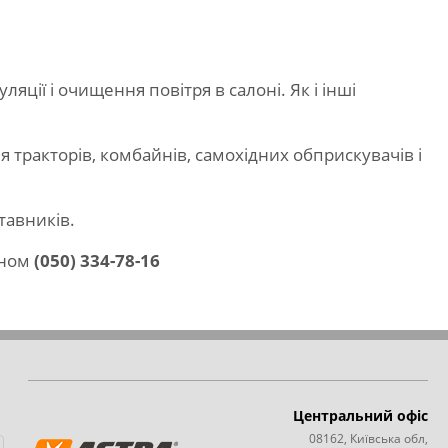
ції і очищення повітря в салоні. Як і інші
 тракторів, комбайнів, самохідних обприскувачів і
тавників.
оном
(050) 334-78-16
Центральний офіс
08162, Київська обл,