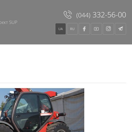
332-56-00
(044)
оєкт SUP
UA
RU