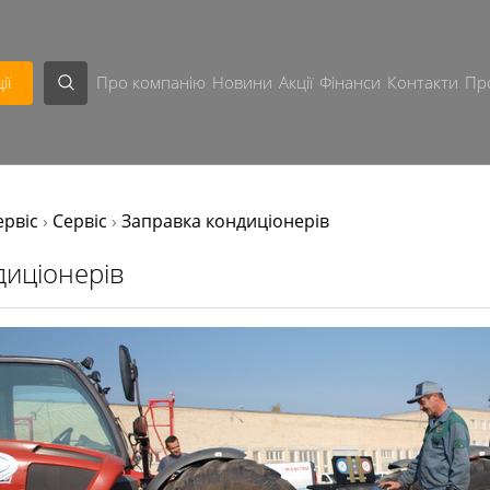
ії
Про компанію
Новини
Акції
Фінанси
Контакти
Пр
ервіс
›
Сервіс
›
Заправка кондиціонерів
диціонерів