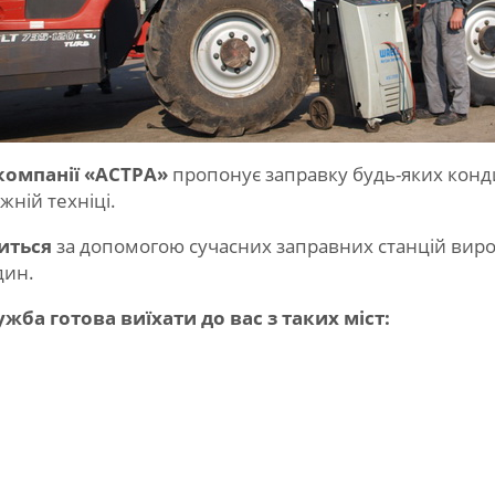
компанії «АСТРА»
пропонує заправку будь-яких конди
жній техніці.
иться
за допомогою сучасних заправних станцій виро
дин.
жба готова виїхати до вас з таких міст: