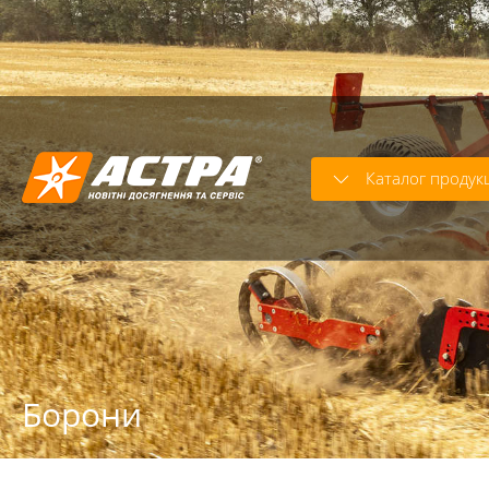
Warning
: strcasecmp() expects parameter 2 to be string, o
Warning
: trim() expects parameter 1 to be string, array giv
Каталог продукц
Борони