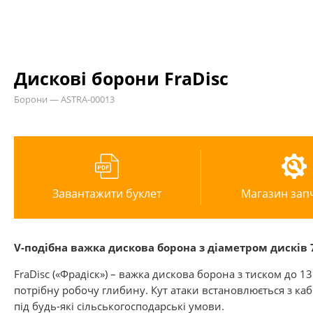
Дискові борони FraDisc
Борони — ASTRA-00013
Завантажити буклет
Магазин зап
V-подібна важка дискова борона з діаметром дисків
FraDisc («Фрадіск») – важка дискова борона з тиском до 1
потрібну робочу глибину. Кут атаки встановлюється з ка
під будь-які сільськогосподарські умови.