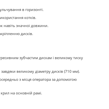
ульчування в горизонті.
використання котків.
к навіть значної довжини.
акріпленню дисків.
гресивним зубчастим дискам і великому тиску
 завдяки великому діаметру дисків (710 мм).
посередньо з місця оператора за допомогою
 крил на основній рамі.