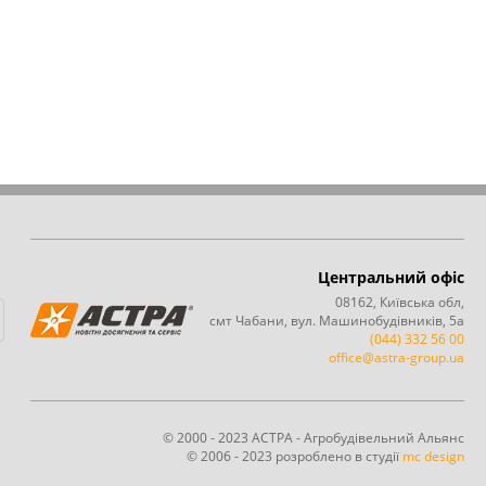
Центральний офіс
08162, Київська обл,
смт Чабани, вул. Машинобудівників, 5а
(044) 332 56 00
office@astra-group.ua
© 2000 - 2023 АСТРА - Агробудівельний Альянс
© 2006 - 2023 розроблено в студії
mc design