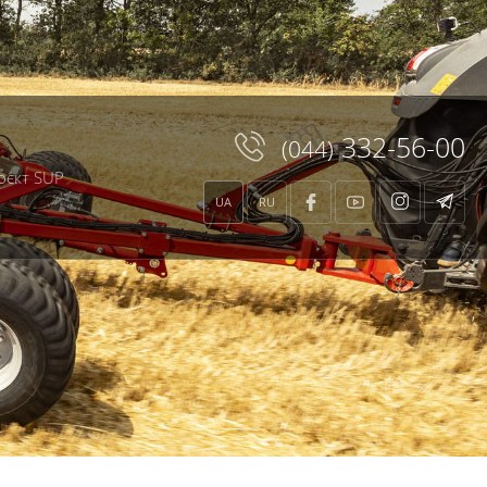
core.class.php
on line
136
te/xtemplate.class.php
on line
664
332-56-00
(044)
оєкт SUP
UA
RU