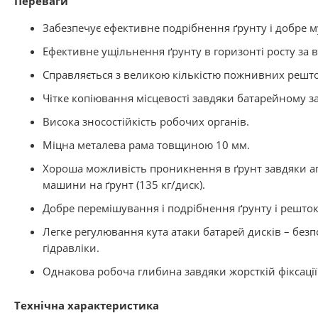
Переваги
Забезпечує ефективне подрібнення ґрунту і добре м
Ефективне ущільнення ґрунту в горизонті росту за 
Справляється з великою кількістю пожнивних решто
Чітке копіювання місцевості завдяки батарейному з
Висока зносостійкість робочих органів.
Міцна металева рама товщиною 10 мм.
Хороша можливість проникнення в ґрунт завдяки а
машини на ґрунт (135 кг/диск).
Добре перемішування і подрібнення ґрунту і решток
Легке регулювання кута атаки батарей дисків – без
гідравліки.
Однакова робоча глибина завдяки жорсткій фіксації
Технічна характеристика