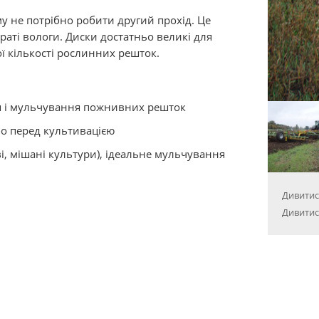
му не потрібно робити другий прохід. Це
раті вологи. Диски достатньо великі для
ї кількості рослинних решток.
я і мульчування пожнивних решток
бо перед культивацією
, мішані культури), ідеальне мульчування
Дивитися
Дивитис