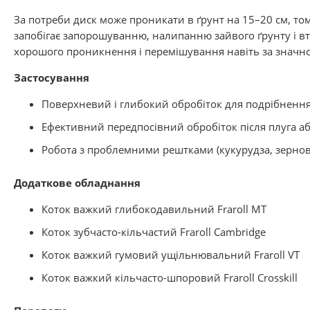
За потреби диск може проникати в ґрунт на 15–20 см, то
запобігає запорошуванню, налипанню зайвого ґрунту і вт
хорошого проникнення і перемішування навіть за значно
Застосування
Поверхневий і глибокий обробіток для подрібненн
Ефективний передпосівний обробіток після плуга а
Робота з проблемними рештками (кукурудза, зернові
Додаткове обладнання
Коток важкий глибокодавильний Fraroll MT
Коток зубчасто-кільчастий Fraroll Cambridge
Коток важкий гумовий ущільнювальний Fraroll VT
Коток важкий кільчасто-шпоровий Fraroll Crosskill