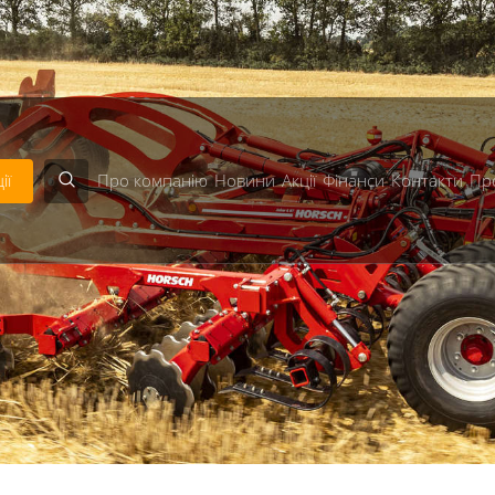
bject given in
/home/astra/public_html/includes/classes/
en in
/home/astra/public_html/includes/modules/Templa
ії
Про компанію
Новини
Акції
Фінанси
Контакти
Пр