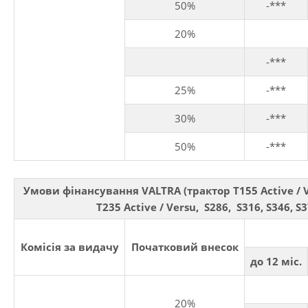
50%
-***
20%
-***
25%
-***
30%
-***
50%
-***
Умови фінансування VALTRA (трактор T155 Active / Ver
T235 Active / Versu, S286, S316, S346, S
Комісія за видачу
Початковий внесок
до 12 міс.
20%