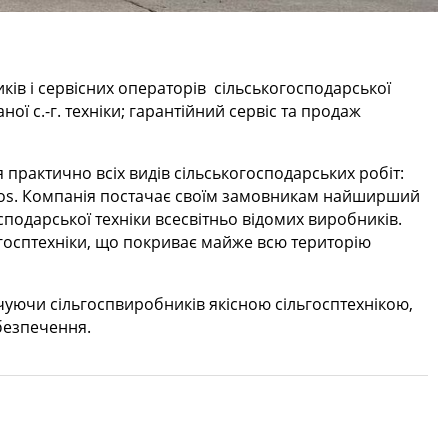
ків і сервісних операторів сільськогосподарської
ної с.-г. техніки; гарантійний сервіс та продаж
практично всіх видів сільськогосподарських робіт:
e, Oros. Компанія постачає своїм замовникам найширший
сподарської техніки всесвітньо відомих виробників.
ьгосптехніки, що покриває майже всю територію
чуючи сільгоспвиробників якісною сільгосптехнікою,
безпечення.