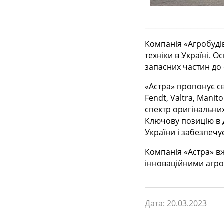
______________________
Компанія «Агробудів
техніки в Україні. О
запасних частин до 
«Астра» пропонує св
Fendt, Valtra, Mani
спектр оригінальних
Ключову позицію в д
України і забезпечу
Компанія «Астра» в
інноваційними агро
Дата: 20.03.2023