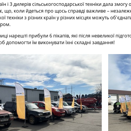
їн і 3 дилерів сільськогосподарської техніки дала змогу о
, що, коли йдеться про щось справді важливе – незалежно 
ої техніки з різних країн у різних місцях можуть об'єдн
ором.
иці нарешті прибули 6 пікапів, які після невеликої підго
щоб допомогти їм виконувати їхні складні завдання!