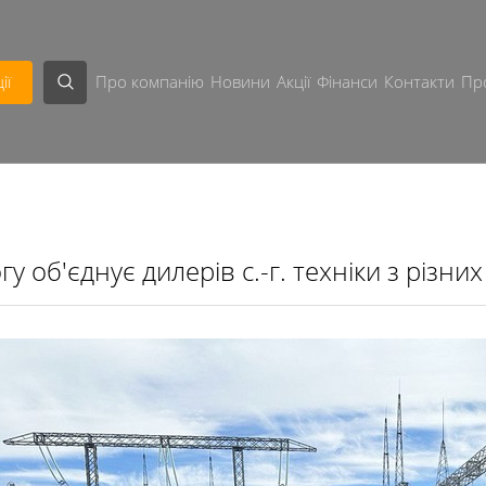
ії
Про компанію
Новини
Акції
Фінанси
Контакти
Пр
у об'єднує дилерів с.-г. техніки з різних