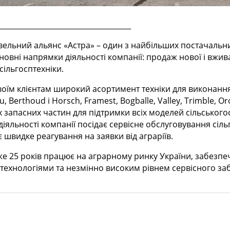
_____________________________________
ельний альянс «Астра» – один з найбільших постачальни
сновні напрямки діяльності компанії: продаж нової і вжива
сільгосптехніки.
оїм клієнтам широкий асортимент техніки для виконання 
tou, Berthoud і Horsch, Framest, Bogballe, Valley, Trimbl
 запасних частин для підтримки всіх моделей сільського
іяльності компанії посідає сервісне обслуговування сіл
є швидке реагування на заявки від аграріїв.
же 25 років працює на аграрному ринку України, забезпе
технологіями та незмінно високим рівнем сервісного за