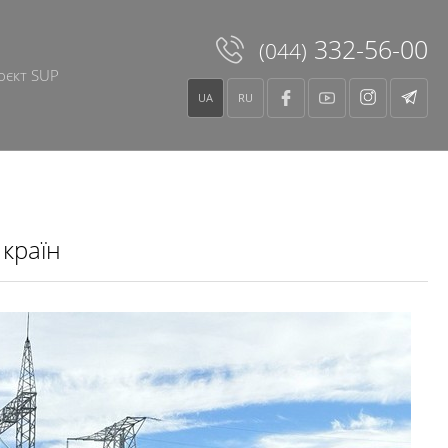
332-56-00
(044)
оєкт SUP
UA
RU
 країн