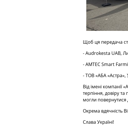
Щоб ця передача ст
- Audrokesta UAB, Лит
- AMTEC Smart Farmin
- ТОВ «АБА «Астра», 
Від імені компанії 
терпіння, довіру т
могли повернутися д
Окрема вдячність Ві
Слава Україні!