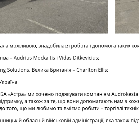
ала можливою, знадобилася робота і допомога таких ко
ва – Audrius Mockaitis і Vidas Ditkevicius;
g Solutions, Велика Британія – Charlton Ellis;
Україна.
«АБА «Астра» ми хочемо подякувати компаніям Audrokesta 
а підтримку, а також за те, що вони допомагають нам з 
о того, що ми любимо та вміємо робити – торгівлі техні
нницькій обласній військовій адміністрації, яка також пі