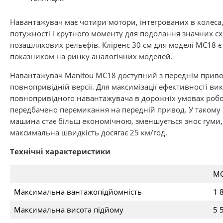
Навантажувач має чотири мотори, інтегрованих в колеса
потужності і крутного моменту для подолання значних сх
позашляхових рельєфів. Кліренс 30 см для моделі МС18 
показником на ринку аналогічних моделей.
Навантажувач Manitou МС18 доступний з переднім приво
повнопривідній версії. Для максимізації ефективності в
повнопривідного навантажувача в дорожніх умовах роб
передбачено перемикання на передній привод. У такому
машина стає більш економічною, зменшується знос гуми,
максимальна швидкість досягає 25 км/год.
Технічні характеристики
МС
Максимальна вантажопідйомність
1 
Максимальна висота підйому
5 