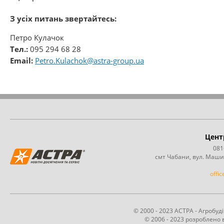
З усіх питань звертайтесь:
Петро Кулачок
Тел.:
095 294 68 28
Email:
Petro.Kulachok@astra-group.ua
Цент
081
смт Чабани, вул. Маши
offi
© 2000 - 2023 АСТРА - Агробу
© 2006 - 2023 розроблено в