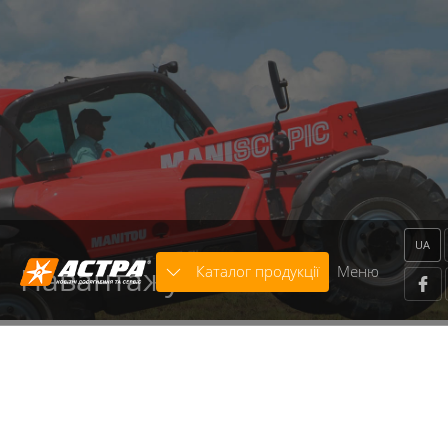
Warning
: strcasecmp() expects parameter 2 to be string,
object given in
/home/astra/public_html/includes/classes/core.class.p
on line
136
Warning
: trim() expects parameter 1 to be string, array
given in
/home/astra/public_html/includes/modules/Template/x
on line
664
UA
Навантажувачі
Каталог продукції
Меню