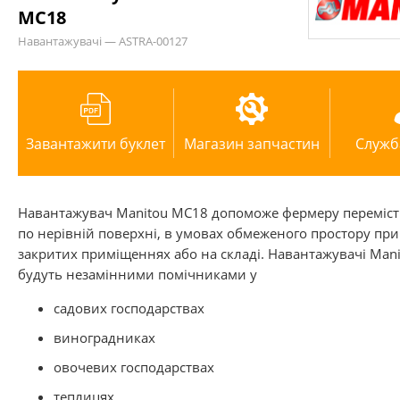
МС18
Навантажувачі — ASTRA-00127
Завантажити буклет
Магазин запчастин
Служб
Навантажувач Manitou МС18 допоможе фермеру переміст
по нерівній поверхні, в умовах обмеженого простору при
закритих приміщеннях або на складі. Навантажувачі Man
будуть незамінними помічниками у
садових господарствах
виноградниках
овочевих господарствах
теплицях