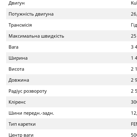
Двигун
Ku
Потужність двигуна
26
Трансмісія
Гі
Максимальна швидкість
25
Вага
3 
Ширина
1 
Висота
2 
Довжина
2 
Радіус розвороту
2 
Кліренс
30
Шини передн.-задн.
12
Тип каретки
FE
Центр ваги
50