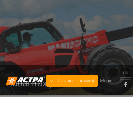
Warning
: strcasecmp() expects parameter 2 to be string,
object given in
/home/astra/public_html/includes/classes/core.class.p
on line
136
Warning
: trim() expects parameter 1 to be string, array
given in
/home/astra/public_html/includes/modules/Template/x
on line
664
UA
Навантажувачі
Каталог продукції
Меню