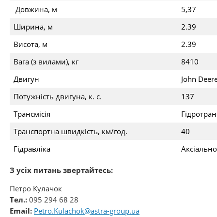
Довжина, м
5,37
Ширина, м
2.39
Висота, м
2.39
Вага (з вилами), кг
8410
Двигун
John Deere
Потужність двигуна, к. с.
137
Трансмісія
Гідротран
Транспортна швидкість, км/год.
40
Гідравліка
Аксіально
З усіх питань звертайтесь:
Петро Кулачок
Тел.:
095 294 68 28
Email:
Petro.Kulachok@astra-group.ua