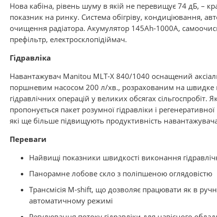
Нова кабіна, рівень шуму в якій не перевищує 74 дБ, – к
показник на ринку. Система обігріву, кондиціювання, ав
очищення радіатора. Акумулятор 145Ah-1000А, самоочи
префільтр, електросклопідіймач.
Гідравліка
Навантажувач Manitou MLT-X 840/1040 оснащений аксіал
поршневим насосом 200 л/хв., розрахованим на швидке
гідравлічних операцій у великих обсягах сільгоспробіт. Як
пропонується пакет розумної гідравліки і регенеративної 
які ще більше підвищують продуктивність навантажувача
Переваги
Найвищі показники швидкості виконання гідравліч
Панорамне лобове скло з поліпшеною оглядовістю
Трансмісія М-shift, що дозволяє працювати як в ручно
автоматичному режимі
Регулювання потоку гідравліки для навісного обла