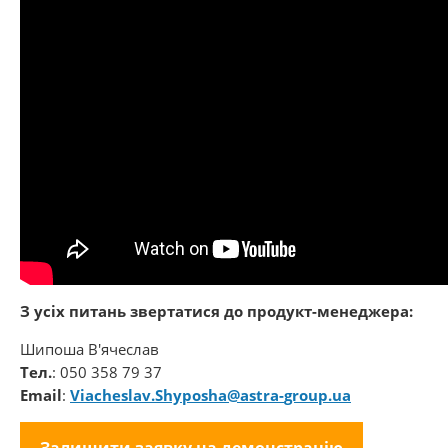
З усіх питань звертатися до продукт-менеджера:
Шипоша В'ячеслав
Тел.
: 050 358 79 37
Email
:
Viacheslav.Shyposha@astra-
group.ua