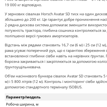
19 000 кг відповідно.
У зернових сівалках Horsch Avatar SD тиск на один диск
збільшено до 200 кг. Це гарантує добре проникнення насі
2-рядна дискова система допомагає зменшити використ
потужність трактора, глибина сошника контролюється з
поліпшеної версії гумових амортизаторів.
Відстань між рядами становить 16,7 см (6 м) і 25 см (12 м)
рама усуває поперечний рух, що є гарантією збереження
встановленої глибини сівби навіть на нерівних ґрунтах. 
борозна закривається і закріплюється за допомогою коліс
ґрунтоущільнювача.
Об’єм насіннєвого бункера сівалок Avatar SD становить 5 0
м) і 5 800 літрів (12 м). Контроль і моніторинг сівби здійс
допомогою стандартного терміналу ISOBUS.
Параметр/модель
Робоча ширина, м