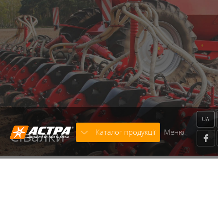
Warning
: strcasecmp() expects parameter 2 to be string,
object given in
/home/astra/public_html/includes/classes/core.class.p
on line
136
Warning
: trim() expects parameter 1 to be string, array
given in
/home/astra/public_html/includes/modules/Template/x
on line
664
UA
Сівалки
Каталог продукції
Меню