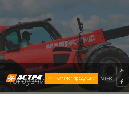
Warning
: strcasecmp() expects parameter 2 to be string,
object given in
/home/astra/public_html/includes/classes/core.class.p
on line
136
Warning
: trim() expects parameter 1 to be string, array
given in
/home/astra/public_html/includes/modules/Template/x
on line
664
UA
Погрузчики
Каталог продукции
Меню