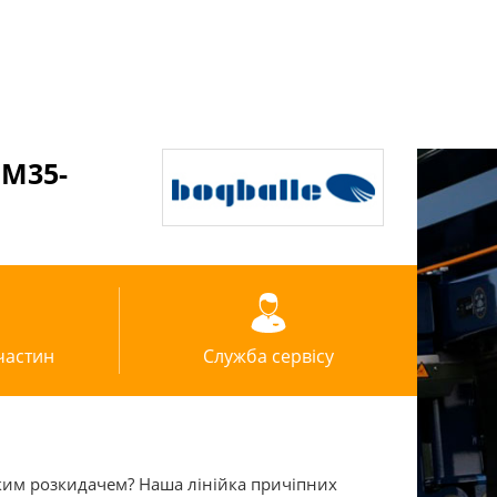
 M35-
частин
Служба сервісу
иким розкидачем? Наша лінійка причіпних