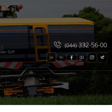
core.class.php
on line
136
te/xtemplate.class.php
on line
664
te/xtemplate.class.php
on line
664
332-56-00
(044)
оєкт SUP
UA
RU