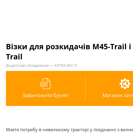
Візки для розкидачів M45-Trail і
Trail
Додаткове обладнання — ASTRA-00115
Завантажити буклет
Магазин зап
Маєте потребу в невеликому тракторі у поєднанні з вел