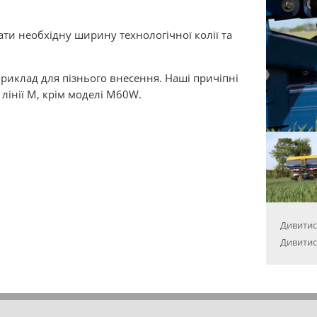
ати необхідну ширину технологічної колії та
риклад для пізнього внесення. Наші причіпні
лінії M, крім моделі M60W.
Дивитися
Дивитис