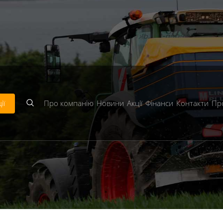
bject given in
/home/astra/public_html/includes/classes/
en in
/home/astra/public_html/includes/modules/Templa
en in
/home/astra/public_html/includes/modules/Templa
ії
Про компанію
Новини
Акції
Фінанси
Контакти
Пр