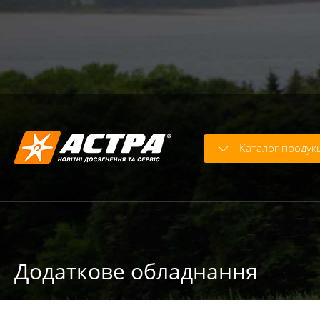
Warning
: strcasecmp() expects parameter 2 to be string, o
Warning
: trim() expects parameter 1 to be string, array giv
Warning
: trim() expects parameter 1 to be string, array giv
Каталог продукц
Додаткове обладнання